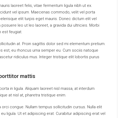
uris laoreet felis, vitae fermentum ligula nibh ut ex.
ncidunt vel ipsum. Maecenas commodo, velit vel porta
erisque elit turpis eget mauris. Donec dictum elit vel
 posuere leo ut leo laoreet, a gravida dui ultricies. Morbi
m est feugiat.
llicitudin at. Proin sagittis dolor sed mi elementum pretium.
es est, eu rhoncus urna semper eu. Cum sociis natoque
cetur ridiculus mus. Integer tristique elit lobortis purus
orttitor mattis
orta in ligula. Aliquam laoreet nisl massa, at interdum
tique at nisl at, pharetra tristique enim.
da orci congue. Nullam tempus sollicitudin cursus. Nulla elit
eu ligula. Ut et adipiscing erat. Curabitur adipiscing erat vel