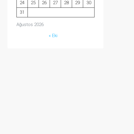
24
25
26
27
28
29
30
31
Ağustos 2026
« Eki