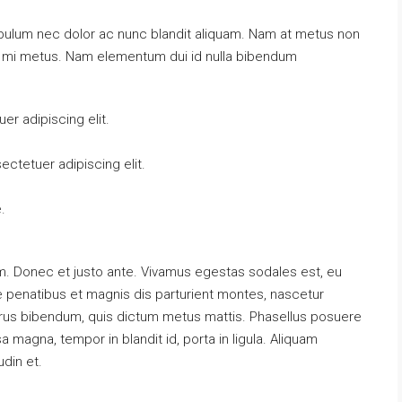
tibulum nec dolor ac nunc blandit aliquam. Nam at metus non
at mi metus. Nam elementum dui id nulla bibendum
r adipiscing elit.
ctetuer adipiscing elit.
.
m. Donec et justo ante. Vivamus egestas sodales est, eu
penatibus et magnis dis parturient montes, nascetur
s purus bibendum, quis dictum metus mattis. Phasellus posuere
a magna, tempor in blandit id, porta in ligula. Aliquam
udin et.