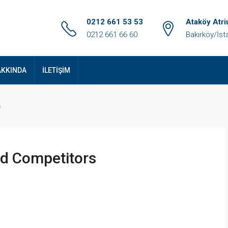
0212 661 53 53
Ataköy Atri
0212 661 66 60
Bakırköy/İst
AKKINDA
İLETİŞİM
s
nd Competitors