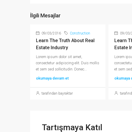
İlgili Mesajlar
09/03/2016
Construction
09/03/
Learn The Truth About Real
Learn T
Estate Industry
Estate I
Lorem ipsum dolor sit amet,
Lorem ipsu
consectetur adipiscing elit. Duis mollis
consectetur
et sem sed sollicitudin. Donec...
et sem sed 
okumaya devam et
okumaya 
tarafından bayraktar
tarafınd
Tartışmaya Katıl