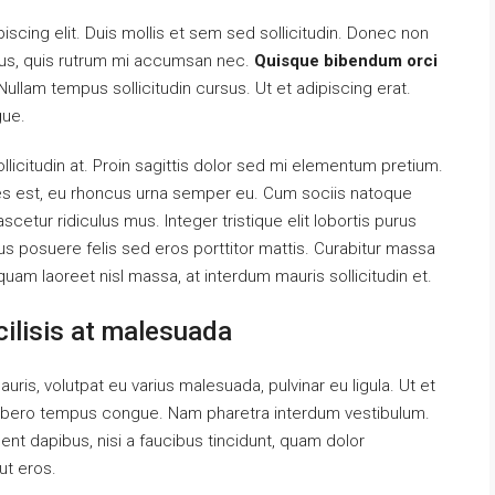
scing elit. Duis mollis et sem sed sollicitudin. Donec non
urus, quis rutrum mi accumsan nec.
Quisque bibendum orci
ullam tempus sollicitudin cursus. Ut et adipiscing erat.
gue.
llicitudin at. Proin sagittis dolor sed mi elementum pretium.
es est, eu rhoncus urna semper eu. Cum sociis natoque
cetur ridiculus mus. Integer tristique elit lobortis purus
s posuere felis sed eros porttitor mattis. Curabitur massa
liquam laoreet nisl massa, at interdum mauris sollicitudin et.
acilisis at malesuada
auris, volutpat eu varius malesuada, pulvinar eu ligula. Ut et
el libero tempus congue. Nam pharetra interdum vestibulum.
ent dapibus, nisi a faucibus tincidunt, quam dolor
ut eros.